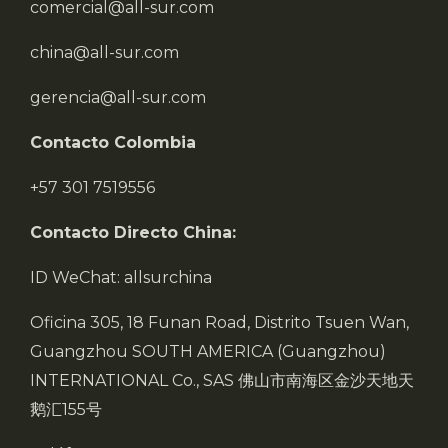
comercial@all-sur.com
china@all-sur.com
gerencia@all-sur.com
Contacto Colombia
+57 301 7519556
Contacto Directo China:
ID WeChat: allsurchina
Oficina 305, 18 Funan Road, Distrito Tsuen Wan,
Guangzhou SOUTH AMERICA (Guangzhou)
INTERNATIONAL Co., SAS 佛山市南海区金沙天地天
鹅汇155号