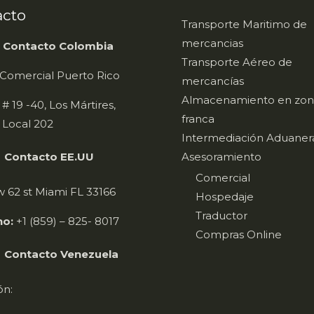
acto
Transporte Maritimo de
mercancias
Contacto Colombia
Transporte Aéreo de
Comercial Puerto Rico
mercancías
Almacenamiento en zon
 # 19 -40, Los Mártires,
franca
 Local 202
Intermediación Aduaner
Asesoramiento
ontacto EE.UU
Comercial
 62 st Miami FL 33166
Hospedaje
Traductor
no:
+1 (859) – 825- 8017
Compras Online
ontacto Venezuela
ón: