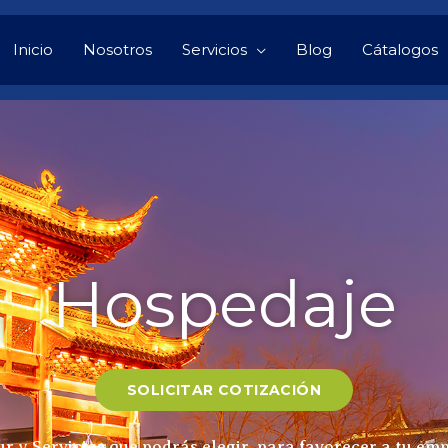
Inicio
Nosotros
Servicios
Blog
Cátalogos
Hospedaje
SOLICITAR COTIZACIÓN
ur y Servicios que podrás elegir para favorecer a tu em