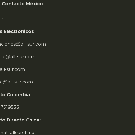
ontacto México
ón:
s Electrónicos
aciones@all-sur.com
ial@all-sur.com
ll-sur.com
a@all-sur.com
to Colombia
 7519556
to Directo China:
at: allsurchina