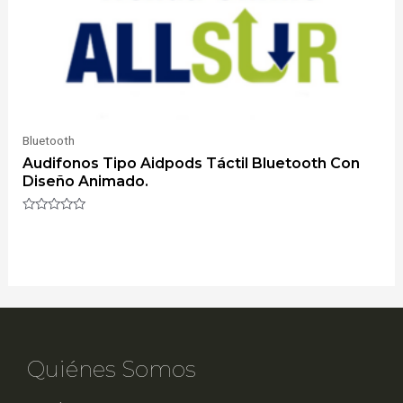
Bluetooth
Audifonos Tipo Aidpods Táctil Bluetooth Con
Diseño Animado.
Valorado
con
0
de
5
Quiénes Somos