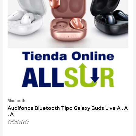
Bluetooth
Audífonos Bluetooth Tipo Galaxy Buds Live A . A
. A
Valorado
con
0