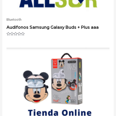
Bluetooth
Audífonos Samsung Galaxy Buds + Plus aaa
Valorado
con
0
de
5