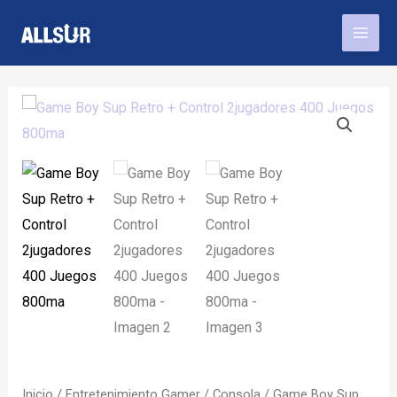
Ir
Mai
al
Men
contenido
Inicio
/
Entretenimiento Gamer
/
Consola
/ Game Boy Sup