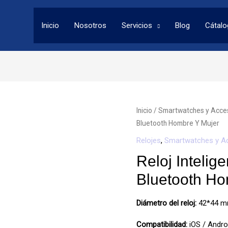
Inicio
Nosotros
Servicios
Blog
Cátal
Inicio
/
Smartwatches y Acce
Bluetooth Hombre Y Mujer
Relojes
,
Smartwatches y A
Reloj Inteli
Bluetooth Ho
Diámetro del reloj:
42*44 m
Compatibilidad:
iOS / Andro