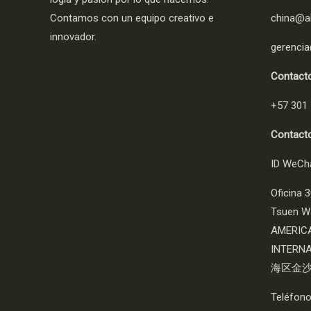
Contamos con un equipo creativo e
china@al
innovador.
gerencia
Contact
+57 301
Contacto
ID WeCha
Oficina 3
Tsuen W
AMERICA
INTERN
海区金沙
Teléfon