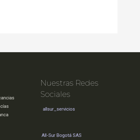
Nuestras Redes
Sociales
cancias
cías
allsur_servicios
anca
All-Sur Bogotá SAS