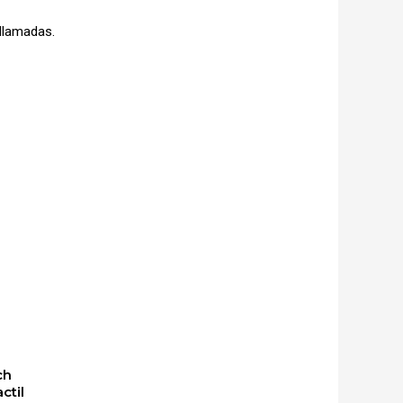
 llamadas.
ch
ctil