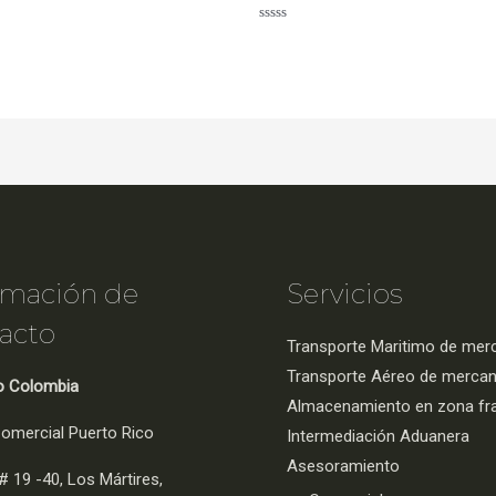
o
Valorado
con
0
de
5
rmación de
Servicios
acto
Transporte Maritimo de mer
Transporte Aéreo de mercan
o Colombia
Almacenamiento en zona fr
omercial Puerto Rico
Intermediación Aduanera
Asesoramiento
# 19 -40, Los Mártires,