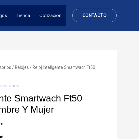
ogos
Tienda
Cotización
CONTACTO
sorios
/
Relojes
/ Reloj Inteligente Smartwach Ft50
ccesorios
gente Smartwach Ft50
mbre Y Mujer
m.
id