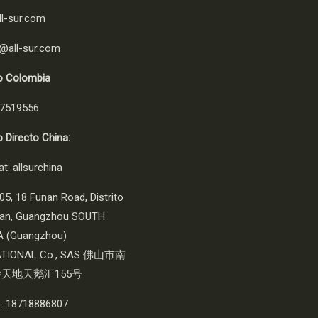
l-sur.com
@all-sur.com
o Colombia
 7519556
 Directo China:
t: allsurchina
05, 18 Funan Road, Distrito
an, Guangzhou SOUTH
 (Guangzhou)
ATIONAL Co., SAS 佛山市南
天地天鹅汇155号
o: 18718886807