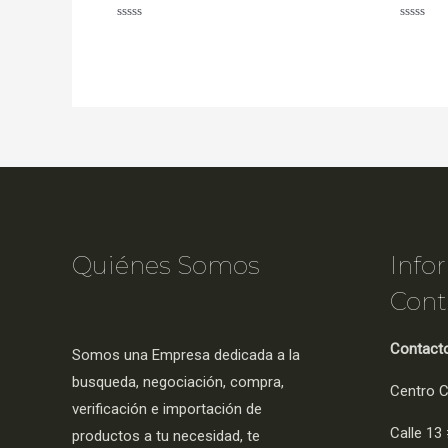
Valorado
Valorad
con
con
0
0
de
de
5
5
Quiénes Somos
Info
Cont
Contact
Somos una Empresa dedicada a la
busqueda, negociación, compra,
Centro C
verificación e importación de
Calle 13 
productos a tu necesidad, te