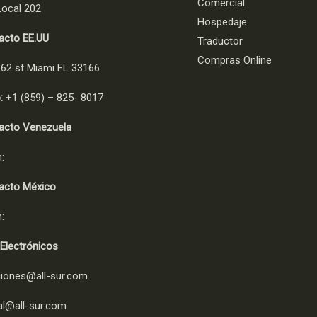
Comercial
ocal 202
Hospedaje
to EE.UU
Traductor
Compras Online
62 st Miami FL 33166
:
+1 (859) – 825- 8017
to Venezuela
:
to México
:
Electrónicos
iones@all-sur.com
l@all-sur.com