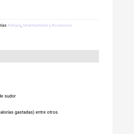
rías:
Relojes
,
Smartwatches y Accesorios
 de sudor
alorías gastadas) entre otros.