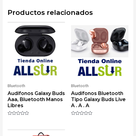
Productos relacionados
Bluetooth
Bluetooth
Audífonos Galaxy Buds
Audífonos Bluetooth
Aaa, Bluetooth Manos
Tipo Galaxy Buds Live
Libres
A . A . A
Valorado
Valorado
con
con
0
0
de
de
5
5