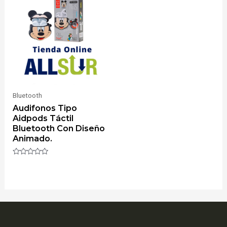
Bluetooth
Audifonos Tipo
Aidpods Táctil
Bluetooth Con Diseño
Animado.
Valorado
con
0
de
5