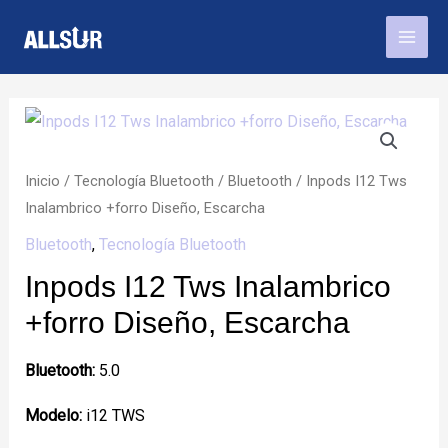
Ir
Mai
al
Men
contenido
Inicio
/
Tecnología Bluetooth
/
Bluetooth
/ Inpods I12 Tws
Inalambrico +forro Diseño, Escarcha
Bluetooth
,
Tecnología Bluetooth
Inpods I12 Tws Inalambrico
+forro Diseño, Escarcha
Bluetooth:
5.0
Modelo:
i12 TWS